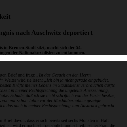
keit
ngnis nach Auschwitz deportiert
 in Bremen-Stadt sitzt, macht sich der 54-
ängen der Nationalsozialisten zu entkommen.
ngen Brief und fragt:
„Ist das Gesuch an den Herrn
?“
Weiter wird sie lesen:
„Ich bin ja nicht gerade eingebildet,
besten Kräfte meines Lebens im Staatsdienst verbrauchen durfte
ichkeit in meiner Rechtsprechung die ungeteilte Anerkennung,
abe. Schade, daß ich sie nicht schriftlich von der Partei besitze,
s von mir schon Jahre vor der Machtübernahme gezeigte
ß ich das auch in meiner Rechtsprechung zum Ausdruck gebracht
n Brief davon, dass er sich bereits seit sechs Monaten in Haft
rt ist, wird er noch sehr persönlich und schreibt seiner Frau, die