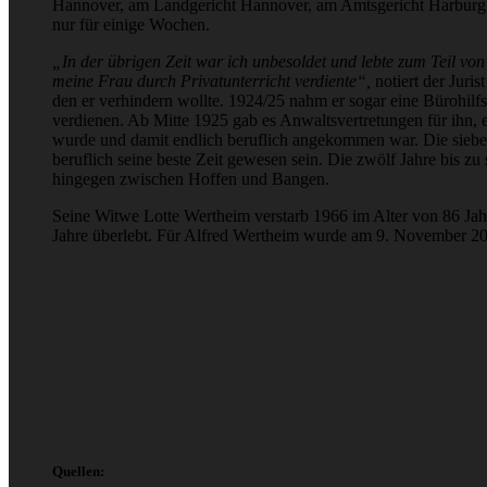
Hannover, am Landgericht Hannover, am Amtsgericht Harburg
nur für einige Wochen.
„In der übrigen Zeit war ich unbesoldet und lebte zum Teil v
meine Frau durch Privatunterricht verdiente“,
notiert der Juri
den er verhindern wollte. 1924/25 nahm er sogar eine Bürohilfsa
verdienen. Ab Mitte 1925 gab es Anwaltsvertretungen für ihn, 
wurde und damit endlich beruflich angekommen war. Die sieben
beruflich seine beste Zeit gewesen sein. Die zwölf Jahre bis 
hingegen zwischen Hoffen und Bangen.
Seine Witwe Lotte Wertheim verstarb 1966 im Alter von 86 Jah
Jahre überlebt. Für Alfred Wertheim wurde am 9. November 2012
Quellen: