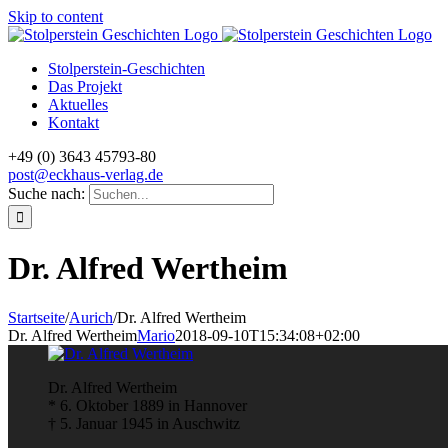
Skip to content
Stolperstein-Geschichten
Das Projekt
Aktuelles
Kontakt
+49 (0) 3643 45793-80
post@eckhaus-verlag.de
Suche nach:
Dr. Alfred Wertheim
Startseite
/
Aurich
/
Dr. Alfred Wertheim
Dr. Alfred Wertheim
Mario
2018-09-10T15:34:08+02:00
Dr. Alfred Wertheim
* 6. Oktober 1889 in Hannover
† 5. Januar 1945 in Auschwitz