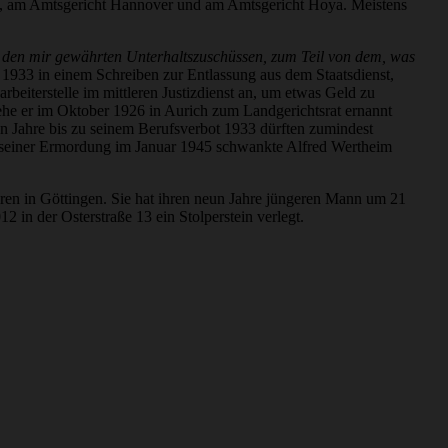
, am Amtsgericht Hannover und am Amtsgericht Hoya. Meistens
on den mir gewährten Unterhaltszuschüssen, zum Teil von dem, was
st 1933 in einem Schreiben zur Entlassung aus dem Staatsdienst,
rbeiterstelle im mittleren Justizdienst an, um etwas Geld zu
ehe er im Oktober 1926 in Aurich zum Landgerichtsrat ernannt
 Jahre bis zu seinem Berufsverbot 1933 dürften zumindest
zu seiner Ermordung im Januar 1945 schwankte Alfred Wertheim
ren in Göttingen. Sie hat ihren neun Jahre jüngeren Mann um 21
 in der Osterstraße 13 ein Stolperstein verlegt.