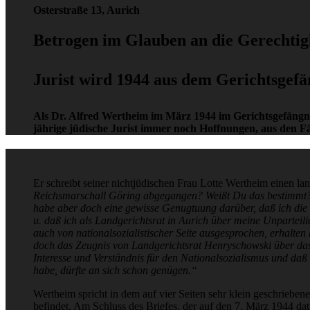
Osterstraße 13, Aurich
Betrogen im Glauben an die Gerechtig
Jurist wird 1944 aus dem Gerichtsgefä
Als Dr. Alfred Wertheim im März 1944 im Gerichtsgefängnis
jährige jüdische Jurist immer noch Hoffnungen, aus den F
Er schreibt seiner nichtjüdischen Frau Lotte Wertheim einen la
Reichsmarschall Göring abgegangen? Weißt Du das bestimmt
habe aber doch eine gewisse Genugtuung darüber, daß ich die 
u. daß ich als Landgerichtsrat in Aurich über meine Unparteil
auch von nationalsozialistischer Seite ausgesprochen, erhalten h
doch das Zeugnis von Landgerichtsrat Henryschowski über da
Interesse und Verständnis für den Nationalsozialismus und da
habe, dürfte an sich schon genügen.“
Wertheim spricht in dem auf vier Seiten sehr klein geschriebene
befindet. Am Schluss des Briefes, der auf den 7. März 1944 datie