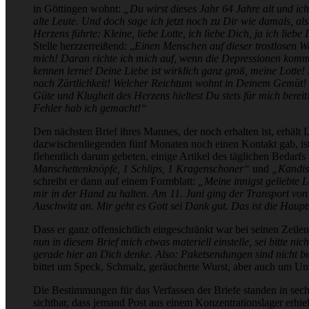
in Göttingen wohnt:
„Du wirst dieses Jahr 64 Jahre alt und ich 
alte Leute. Und doch sage ich jetzt noch zu Dir wie damals, al
Herzens führte: Kleine, liebe Lotte, ich liebe Dich, ja ich liebe 
Stelle herzzerreißend: „
Einen Menschen auf dieser trostlosen Wel
mich! Daran richte ich mich auf, wenn die Depressionen kommen
kennen lerne! Deine Liebe ist wirklich ganz groß, meine Lott
nach Zärtlichkeit! Welcher Reichtum wohnt in Deinem Gemüt! 
Güte und Klugheit des Herzens hieltest Du stets für mich bereit
Fehler hab ich gemacht!“
Den nächsten Brief ihres Mannes, der noch erhalten ist, erhäl
dazwischenliegenden fünf Monaten noch einen Kontakt gab, ist
flehentlich darum gebeten, einige Artikel des täglichen Bedarf
Manschettenknöpfe, 1 Schlips, 1 Kragenschoner“
und
„Kandis 
schreibt er dann auf einem Formblatt:
„Meine innigst geliebte L
mir in der Hand zu halten. Am 11. Juni ging der Transport vo
Auschwitz an. Mir geht es Gott sei Dank gut. Das ist die Haup
Dass er ganz offensichtlich eingeschränkt war bei seinen Zeile
nun in diesem Brief mich etwas materiell einstelle, sei bitte nic
gerade hier an Dich denke. Also: Paketsendungen sind nicht b
bittet um Speck, Schmalz, geräucherte Wurst, aber auch um Unt
Die Bestimmungen für das Verfassen der Briefe standen in sech
sichtbar, dass jemand Post aus einem Konzentrationslager erhi