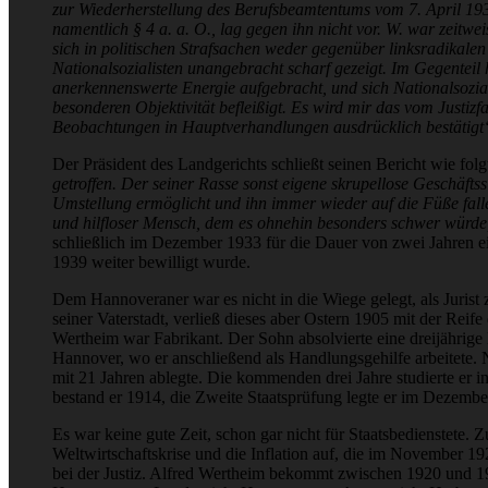
zur Wiederherstellung des Berufsbeamtentums vom 7. April 1933
namentlich § 4 a. a. O., lag gegen ihn nicht vor. W. war zeitwei
sich in politischen Strafsachen weder gegenüber linksradika
Nationalsozialisten unangebracht scharf gezeigt. Im Gegentei
anerkennenswerte Energie aufgebracht, und sich Nationalsozia
besonderen Objektivität befleißigt. Es wird mir das vom Justizf
Beobachtungen in Hauptverhandlungen ausdrücklich bestätigt
Der Präsident des Landgerichts schließt seinen Bericht wie folg
getroffen. Der seiner Rasse sonst eigene skrupellose Geschäftss
Umstellung ermöglicht und ihn immer wieder auf die Füße fallen
und hilfloser Mensch, dem es ohnehin besonders schwer würde, 
schließlich im Dezember 1933 für die Dauer von zwei Jahren e
1939 weiter bewilligt wurde.
Dem Hannoveraner war es nicht in die Wiege gelegt, als Juris
seiner Vaterstadt, verließ dieses aber Ostern 1905 mit der R
Wertheim war Fabrikant. Der Sohn absolvierte eine dreijährig
Hannover, wo er anschließend als Handlungsgehilfe arbeitete. N
mit 21 Jahren ablegte. Die kommenden drei Jahre studierte er
bestand er 1914, die Zweite Staatsprüfung legte er im Dezembe
Es war keine gute Zeit, schon gar nicht für Staatsbedienstete. 
Weltwirtschaftskrise und die Inflation auf, die im November 19
bei der Justiz. Alfred Wertheim bekommt zwischen 1920 und 192