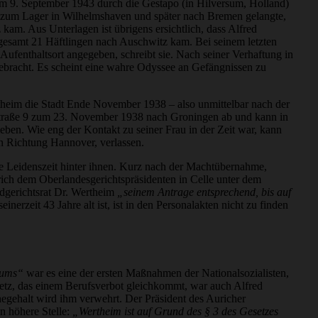
am 9. September 1943 durch die Gestapo (in Hilversum, Holland)
n zum Lager in Wilhelmshaven und später nach Bremen gelangte,
am. Aus Unterlagen ist übrigens ersichtlich, dass Alfred
gesamt 21 Häftlingen nach Auschwitz kam. Bei seinem letzten
 Aufenthaltsort angegeben, schreibt sie. Nach seiner Verhaftung in
gebracht. Es scheint eine wahre Odyssee an Gefängnissen zu
theim die Stadt Ende November 1938 – also unmittelbar nach der
nstraße 9 zum 23. November 1938 nach Groningen ab und kann in
eben. Wie eng der Kontakt zu seiner Frau in der Zeit war, kann
in Richtung Hannover, verlassen.
re Leidenszeit hinter ihnen. Kurz nach der Machtübernahme,
urich dem Oberlandesgerichtspräsidenten in Celle unter dem
dgerichtsrat Dr. Wertheim
„seinem Antrage entsprechend, bis auf
inerzeit 43 Jahre alt ist, ist in den Personalakten nicht zu finden
tums“
war es eine der ersten Maßnahmen der Nationalsozialisten,
etz, das einem Berufsverbot gleichkommt, war auch Alfred
hegehalt wird ihm verwehrt. Der Präsident des Auricher
an höhere Stelle:
„Wertheim ist auf Grund des § 3 des Gesetzes