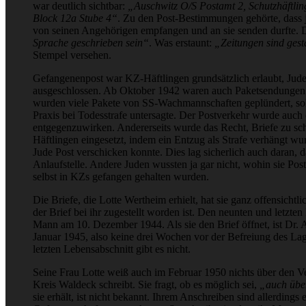
war deutlich sichtbar:
„Auschwitz O/S Postamt 2, Schutzhäftlin
Block 12a Stube 4“
. Zu den Post-Bestimmungen gehörte, dass 
von seinen Angehörigen empfangen und an sie senden durfte. 
Sprache geschrieben sein“
. Was erstaunt:
„Zeitungen sind gesta
Stempel versehen.
Gefangenenpost war KZ-Häftlingen grundsätzlich erlaubt, Jud
ausgeschlossen. Ab Oktober 1942 waren auch Paketsendungen zu
wurden viele Pakete von SS-Wachmannschaften geplündert, sol
Praxis bei Todesstrafe untersagte. Der Postverkehr wurde auch
entgegenzuwirken. Andererseits wurde das Recht, Briefe zu sc
Häftlingen eingesetzt, indem ein Entzug als Strafe verhängt wur
Jude Post verschicken konnte. Dies lag sicherlich auch daran, d
Anlaufstelle. Andere Juden wussten ja gar nicht, wohin sie Pos
selbst in KZs gefangen gehalten wurden.
Die Briefe, die Lotte Wertheim erhielt, hat sie ganz offensic
der Brief bei ihr zugestellt worden ist. Den neunten und letzte
Mann am 10. Dezember 1944. Als sie den Brief öffnet, ist Dr. 
Januar 1945, also keine drei Wochen vor der Befreiung des L
letzten Lebensabschnitt gibt es nicht.
Seine Frau Lotte weiß auch im Februar 1950 nichts über den Ve
Kreis Waldeck schreibt. Sie fragt, ob es möglich sei,
„auch über
sie erhält, ist nicht bekannt. Ihrem Anschreiben sind allerdings