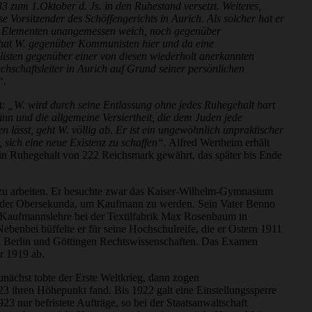
 zum 1.Oktober d. Js. in den Ruhestand versetzt. Weiteres,
se Vorsitzender des Schöffengerichts in Aurich. Als solcher hat er
len Elementen unangemessen weich, noch gegenüber
l hat W. gegenüber Kommunisten hier und da eine
listen gegenüber einer von diesen wiederholt anerkannten
achschaftsleiter in Aurich auf Grund seiner persönlichen
“.
t:
„W. wird durch seine Entlassung ohne jedes Ruhegehalt hart
inn und die allgemeine Versiertheit, die dem Juden jede
 lässt, geht W. völlig ab. Er ist ein ungewöhnlich unpraktischer
sich eine neue Existenz zu schaffen“.
Alfred Wertheim erhält
in Ruhegehalt von 222 Reichsmark gewährt, das später bis Ende
t zu arbeiten. Er besuchte zwar das Kaiser-Wilhelm-Gymnasium
eife der Obersekunda, um Kaufmann zu werden. Sein Vater Benno
e Kaufmannslehre bei der Textilfabrik Max Rosenbaum in
ebenbei büffelte er für seine Hochschulreife, die er Ostern 1911
 in Berlin und Göttingen Rechtswissenschaften. Das Examen
r 1919 ab.
Zunächst tobte der Erste Weltkrieg, dann zogen
23 ihren Höhepunkt fand. Bis 1922 galt eine Einstellungssperre
3 nur befristete Aufträge, so bei der Staatsanwaltschaft