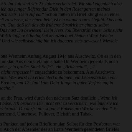
55. Im Juli sind wir 23 Jahre verheiratet. Wir sind eigentlich also
s ich als junger Referendar Dich in den Rosengarten meines
Dich stets, Dein Alfred.“
Schon mitten im Brief klingt es an einer
t zu wissen, der einen liebt, ist ein wunderbares Gefühl. Das hält
. Gut, daß ich das als früherer Strafrichter einmal selbst
e! Das hast Du bewiesen! Dein Herz voll überströmender Sehnsucht
Welch tapfere Gläubigkeit kennzeichnet Deinen Weg! Welche
! Und wie selbstsüchtig bin ich dagegen stets gewesen! Wieviele
t Lotte Wertheim Anfang August 1944 aus Auschwitz. Ob es in den
 unklar. Aus dem Gefängnis hatte Dr. Wertheim jedenfalls noch
s wie
„ein großes Stück Seife“
, ein
„Brillen­etui“, „2
nicht vergessen!“
zugeschickt zu bekommen. Aus Auschwitz
otte. Was wirst Du erleichtert aufatmen, ein Lebenszeichen von
n Bremen, am 17. Juni kam Dein Junge in guter Verfassung in
tsache.“
n an die Frau, wird durch den nächsten Satz deutlich:
„Wenn ich
ht böse. Ich brauche Dir nicht erst zu versichern, wie intensiv ich
eschränkt. Du darfst mir sogar 2 Pakete pro Woche senden.“
Er
erhemd, Unterhose, Pullover, Bleistift und Tabak.
s Punkten auf jedem Briefformular. Selbst für den Postboten war
elt. Auch der Absender des an Lotte Wertheim gesendeten Briefes