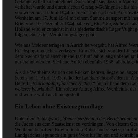
Gefangenschaft zu entnehmen. So schreibt sie, dass ihr Mann 
verhaftet wurde und durch sieben Gestapo-Gefängnisse bis hi
von wo er am 10. Juni 1944 mit dem Transport nach Auschwitz k
Wertheim am 17. Juni 1944 mit einem Sammeltransport mit ins
Brief vom 10. Dezember 1944 habe er
„Block 8a, Stube 5“
als
Holland wird er zunächst in das niederländische Lager Vught 
folgen, ehe es ins Vernichtungslager geht.
Wie aus Meldeunterlagen in Aurich hervorgeht, hat Alfred Wer
Reichspogromnacht – verlassen. Er meldet sich von der Lilie
dem Nachbarland anscheinend fast fünf Jahre lang unbehelligt l
nur erahnt werden. Sie hatte Aurich ebenfalls 1938, allerdings 
Als die Wertheims Aurich den Rücken kehren, liegt eine länge
bereits am 1. April 1933, teilte der Landgerichtspräsident in A
Betreff
„Beurlaubung jüdischer Richter“
mit, er habe dem Lan
weiteres beurlaubt“
. Ein solcher Antrag Alfred Wertheims, der se
und wurde wohl auch nie gestellt.
Ein Leben ohne Existenzgrundlage
Unter dem Schlagwort
„Wiederherstellung des Berufsbeamten
die Juden aus dem Staatsdienst zu verdrängen. Von diesem Ges
Wertheim betroffen. Er wird in den Ruhestand versetzt, ein Ru
Landgerichts legt noch ein gutes Wort für ihn ein und schreibt 