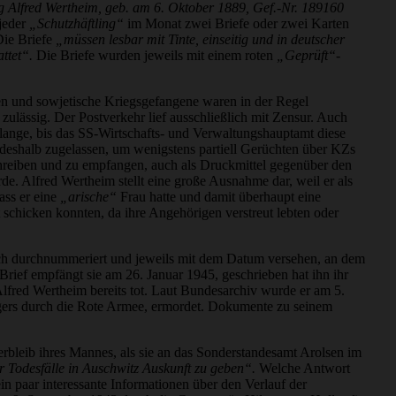
g Alfred Wertheim, geb. am 6. Oktober 1889, Gef.-Nr. 189160
jeder
„Schutzhäftling“
im Monat zwei Briefe oder zwei Karten
Die Briefe
„müssen lesbar mit Tinte, einseitig und in deutscher
ttet“.
Die Briefe wurden jeweils mit einem roten
„Geprüft“
-
en und sowjetische Kriegsgefangene waren in der Regel
lässig. Der Postverkehr lief ausschließlich mit Zensur. Auch
ange, bis das SS-Wirtschafts- und Verwaltungshauptamt diese
 deshalb zugelassen, um wenigstens partiell Gerüchten über KZs
hreiben und zu empfangen, auch als Druckmittel gegenüber den
de. Alfred Wertheim stellt eine große Ausnahme dar, weil er als
ass er eine
„arische“
Frau hatte und damit überhaupt eine
t schicken konnten, da ihre Angehörigen verstreut lebten oder
htlich durchnummeriert und jeweils mit dem Datum versehen, an dem
n Brief empfängt sie am 26. Januar 1945, geschrieben hat ihn ihr
Alfred Wertheim bereits tot. Laut Bundesarchiv wurde er am 5.
agers durch die Rote Armee, ermordet. Dokumente zu seinem
rbleib ihres Mannes, als sie an das Sonderstandesamt Arolsen im
 Todesfälle in Auschwitz Auskunft zu geben“.
Welche Antwort
 ein paar interessante Informationen über den Verlauf der