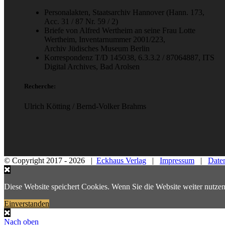
Personalakten, Staatsarchiv Hannover (Hann. 173,
Acc. 31 / 87 Nr. 59 / 2)
Briefe von Alfred Wertheim an seine Frau Lotte
Wertheim, Inventarnummer 2001/223,
Archiv Jüdisches Museum Berlin
Korrespondenz T/D 145038, 6.3.3.2 / 87064887, ITS
Digital Archives, Bad Arolsen
Recherche:
Ulrich Kötting / Bernd-Volker Brahms
© Copyright 2017 -
2026 |
Eckhaus Verlag
|
Impressum
|
Date
Diese Website speichert Cookies. Wenn Sie die Website weiter nutzen
Einverstanden
Nach oben